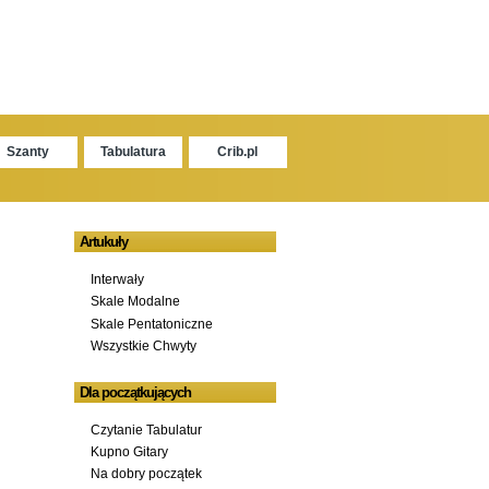
Szanty
Tabulatura
Crib.pl
Artukuły
Interwały
Skale Modalne
Skale Pentatoniczne
Wszystkie Chwyty
Dla początkujących
Czytanie Tabulatur
Kupno Gitary
Na dobry początek