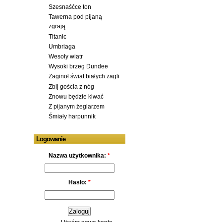
Szesnaśćce ton
Tawerna pod pijaną
zgrają
Titanic
Umbriaga
Wesoły wiatr
Wysoki brzeg Dundee
Zaginoł świat białych żagli
Zbij gościa z nóg
Znowu będzie kiwać
Z pijanym żeglarzem
Śmiały harpunnik
Logowanie
Nazwa użytkownika:
*
Hasło:
*