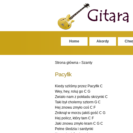
Home
Akordy
Chw
Strona główna
›
Szanty
Pacyfik
Kiedy szliśmy przez Pacyfik C
Wey, hey, roluj go C G
Zwiało nam z pokładu skrzynki C
Taki był cholerny sztorm G C
Hej znowu zmyło coś C F
Zniknął w morzu jakiś gość C G
Hej policz, który tam C F
Jaki znowu zmyło kram C G C
Pełne śledzia i sardynki