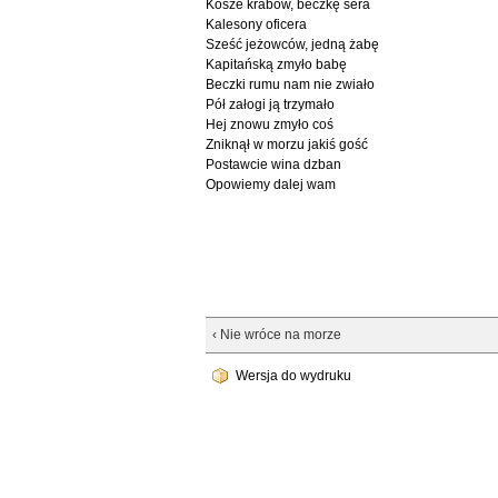
Kosze krabów, beczkę sera
Kalesony oficera
Sześć jeżowców, jedną żabę
Kapitańską zmyło babę
Beczki rumu nam nie zwiało
Pół załogi ją trzymało
Hej znowu zmyło coś
Zniknął w morzu jakiś gość
Postawcie wina dzban
Opowiemy dalej wam
‹ Nie wróce na morze
Wersja do wydruku