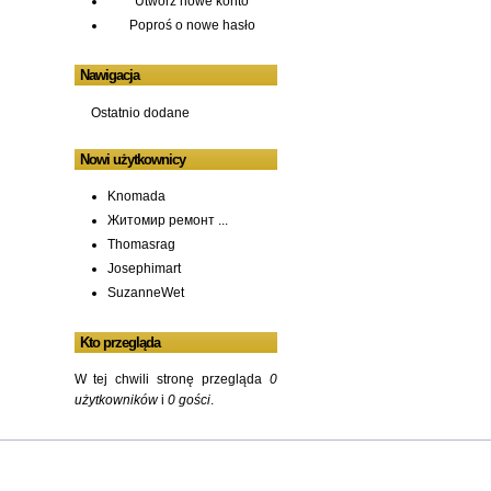
Utwórz nowe konto
Poproś o nowe hasło
Nawigacja
Ostatnio dodane
Nowi użytkownicy
Knomada
Житомир ремонт ...
Thomasrag
Josephimart
SuzanneWet
Kto przegląda
W tej chwili stronę przegląda
0
użytkowników
i
0 gości
.