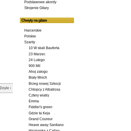
Podstawowe akordy
Strojenie Gitary
Chwyty na gitare
Harcerskie
Polskie
Szanty
10 W skali Bauforta
23 Marzec
24 Lutego
900 Mil
Ahoj załogo
Biały Mnich
Brzeg nowej Szkocji
Doyle ›
Chłopcy z Albatrosa
Cztery wiatry
Emma
Fiddler's green
Gdzie ta Keja
Grand Coureur
Heave away Santiano
Hiszpanka z Callao