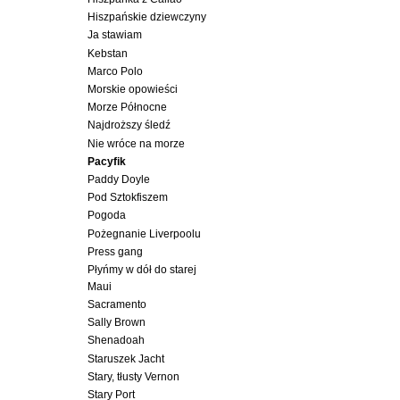
Hiszpańskie dziewczyny
Ja stawiam
Kebstan
Marco Polo
Morskie opowieści
Morze Północne
Najdroższy śledź
Nie wróce na morze
Pacyfik
Paddy Doyle
Pod Sztokfiszem
Pogoda
Pożegnanie Liverpoolu
Press gang
Płyńmy w dół do starej
Maui
Sacramento
Sally Brown
Shenadoah
Staruszek Jacht
Stary, tłusty Vernon
Stary Port