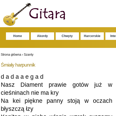
Home
Akordy
Chwyty
Harcerskie
Int
Strona główna
›
Szanty
Śmiały harpunnik
d a d a a e g a d
Nasz Diament prawie gotów już w
cieśninach nie ma kry
Na kei piękne panny stoją w oczach
błyszczą łzy