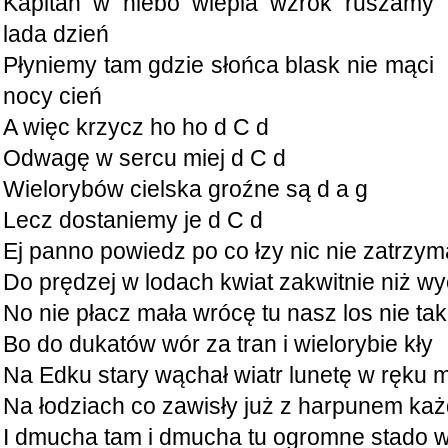
Kapitan w niebo wlepia wzrok ruszamy
lada dzień
Płyniemy tam gdzie słońca blask nie mąci
nocy cień
A więc krzycz ho ho d C d
Odwagę w sercu miej d C d
Wielorybów cielska groźne są d a g
Lecz dostaniemy je d C d
Ej panno powiedz po co łzy nic nie zatrzy
Do prędzej w lodach kwiat zakwitnie niż w
No nie płacz mała wrócę tu nasz los nie taki
Bo do dukatów wór za tran i wielorybie kły
Na Edku stary wąchał wiatr lunetę w ręku m
Na łodziach co zawisły już z harpunem każ
I dmucha tam i dmucha tu ogromne stado w