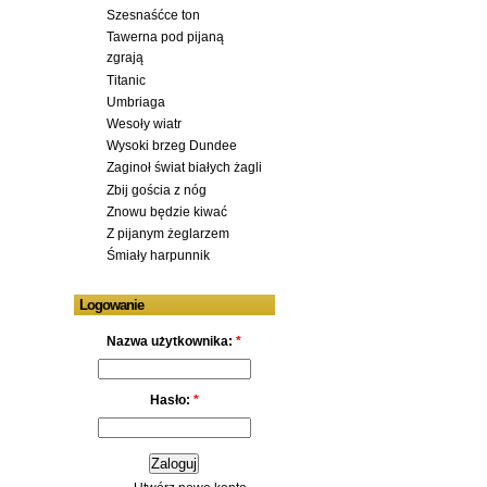
Szesnaśćce ton
Tawerna pod pijaną
zgrają
Titanic
Umbriaga
Wesoły wiatr
Wysoki brzeg Dundee
Zaginoł świat białych żagli
Zbij gościa z nóg
Znowu będzie kiwać
Z pijanym żeglarzem
Śmiały harpunnik
Logowanie
Nazwa użytkownika:
*
Hasło:
*