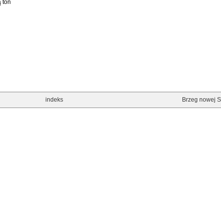
 toń
indeks
Brzeg nowej Sz