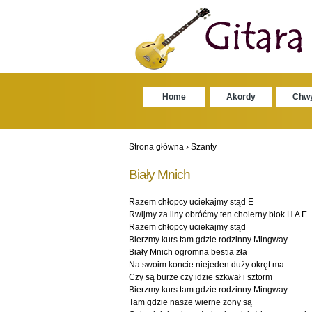
Home
Akordy
Chw
Strona główna
›
Szanty
Biały Mnich
Razem chłopcy uciekajmy stąd E
Rwijmy za liny obróćmy ten cholerny blok H A E
Razem chłopcy uciekajmy stąd
Bierzmy kurs tam gdzie rodzinny Mingway
Biały Mnich ogromna bestia zła
Na swoim koncie niejeden duży okręt ma
Czy są burze czy idzie szkwał i sztorm
Bierzmy kurs tam gdzie rodzinny Mingway
Tam gdzie nasze wierne żony są