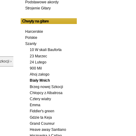
Podstawowe akordy
Strojenie Gitary
Chwyty na gitare
Harcerskie
Polskie
Szanty
10 W skali Bauforta
23 Marzec
kocji ›
24 Lutego
900 Mil
Ahoj załogo
Biały Mnich
Brzeg nowej Szkocji
Chłopcy z Albatrosa
Cztery wiatry
Emma
Fiddler's green
Gdzie ta Keja
Grand Coureur
Heave away Santiano
Hiszpanka z Callao