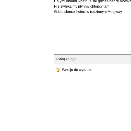
Całymi dniami wpatrują się gdzieś hen w morską
Nie zwlekajmy płyńmy chłopcy tam
Gdzie słońce świeci w rodzinnym Mingway
‹ Ahoj załogo
Wersja do wydruku