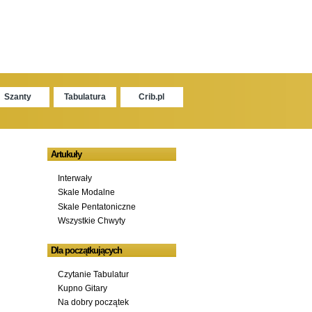
Szanty
Tabulatura
Crib.pl
Artukuły
Interwały
Skale Modalne
Skale Pentatoniczne
Wszystkie Chwyty
Dla początkujących
Czytanie Tabulatur
Kupno Gitary
Na dobry początek