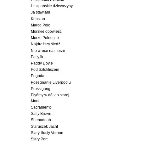
Hiszpańskie dziewczyny
Ja stawiam
Kebstan
Marco Polo
Morskie opowieści
Morze Północne
Najdroższy śledź
Nie wróce na morze
Pacyfik
Paddy Doyle
Pod Sztokfiszem
Pogoda
Pożegnanie Liverpoolu
Press gang
Płyńmy w dół do starej
Maui
Sacramento
Sally Brown
Shenadoah
Staruszek Jacht
Stary, tłusty Vernon
Stary Port