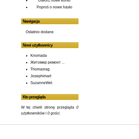
Utwórz nowe konto
Poproś o nowe hasło
Nawigacja
Ostatnio dodane
Nowi użytkownicy
Knomada
Житомир ремонт ...
Thomasrag
Josephimart
SuzanneWet
Kto przegląda
W tej chwili stronę przegląda
0
użytkowników
i
0 gości
.