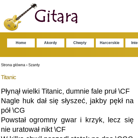
Home
Akordy
Chwyty
Harcerskie
Int
Strona główna
›
Szanty
Titanic
Płynął wielki Titanic, dumnie fale pruł \CF
Nagle huk dał się słyszeć, jakby pękł na
pół \CG
Powstał ogromny gwar i krzyk, lecz się
nie uratował nikt \CF