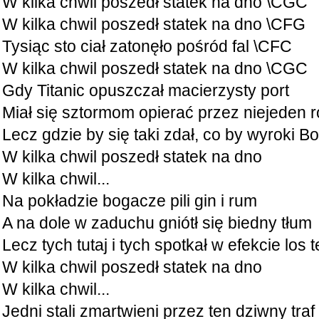
W kilka chwil poszedł statek na dno \CGC
W kilka chwil poszedł statek na dno \CFG
Tysiąc sto ciał zatonęło pośród fal \CFC
W kilka chwil poszedł statek na dno \CGC
Gdy Titanic opuszczał macierzysty port
Miał się sztormom opierać przez niejeden r
Lecz gdzie by się taki zdał, co by wyroki Bo
W kilka chwil poszedł statek na dno
W kilka chwil...
Na pokładzie bogacze pili gin i rum
A na dole w zaduchu gniótł się biedny tłum
Lecz tych tutaj i tych spotkał w efekcie los
W kilka chwil poszedł statek na dno
W kilka chwil...
Jedni stali zmartwieni przez ten dziwny traf