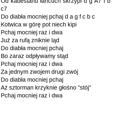
Od kabestanu łańcuch skrzypi d g A7 f b
c7
Do diabła mocniej pchaj d a g f c b c
Kotwica w górę pot niech kipi
Pchaj mocniej raz i dwa
Już za rufą zniknie ląd
Do diabła mocniej pchaj
Bo zaraz odpływamy stąd
Pchaj mocniej raz i dwa
Za jednym zwojem drugi zwój
Do diabła mocniej pchaj
Aż sztorman krzyknie głośno "stój"
Pchaj mocniej raz i dwa