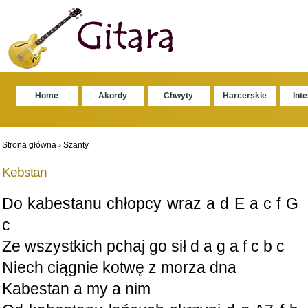
Home
Akordy
Chwyty
Harcerskie
Int
Strona główna
›
Szanty
Kebstan
Do kabestanu chłopcy wraz a d E a c f G
c
Ze wszystkich pchaj go sił d a g a f c b c
Niech ciągnie kotwę z morza dna
Kabestan a my a nim