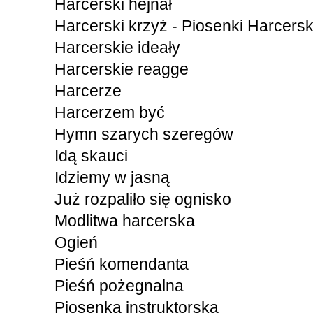
Harcerski hejnał
Harcerski krzyż - Piosenki Harcersk
Harcerskie ideały
Harcerskie reagge
Harcerze
Harcerzem być
Hymn szarych szeregów
Idą skauci
Idziemy w jasną
Już rozpaliło się ognisko
Modlitwa harcerska
Ogień
Pieśń komendanta
Pieśń pożegnalna
Piosenka instruktorska