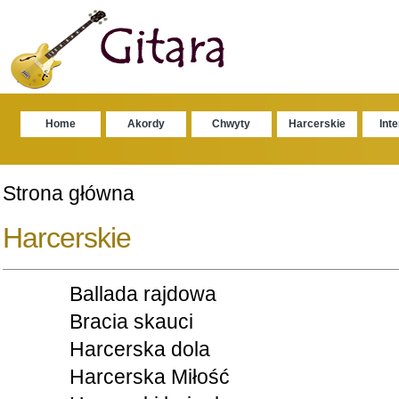
Home
Akordy
Chwyty
Harcerskie
Int
Strona główna
Harcerskie
Ballada rajdowa
Bracia skauci
Harcerska dola
Harcerska Miłość