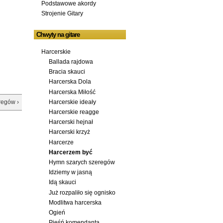
Podstawowe akordy
Strojenie Gitary
Chwyty na gitare
Harcerskie
Ballada rajdowa
Bracia skauci
Harcerska Dola
Harcerska Miłość
Harcerskie ideały
regów ›
Harcerskie reagge
Harcerski hejnał
Harcerski krzyż
Harcerze
Harcerzem być
Hymn szarych szeregów
Idziemy w jasną
Idą skauci
Już rozpaliło się ognisko
Modlitwa harcerska
Ogień
Pieśń komendanta