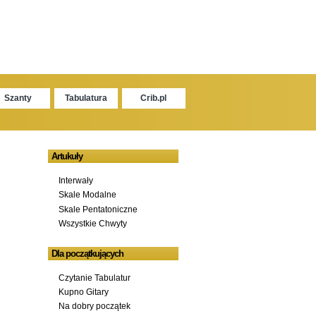
Szanty
Tabulatura
Crib.pl
Artukuły
Interwały
Skale Modalne
Skale Pentatoniczne
Wszystkie Chwyty
Dla początkujących
Czytanie Tabulatur
Kupno Gitary
Na dobry początek