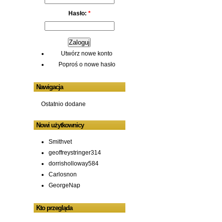
Hasło:
*
Utwórz nowe konto
Poproś o nowe hasło
Nawigacja
Ostatnio dodane
Nowi użytkownicy
Smithvet
geoffreystringer314
dorrisholloway584
Carlosnon
GeorgeNap
Kto przegląda