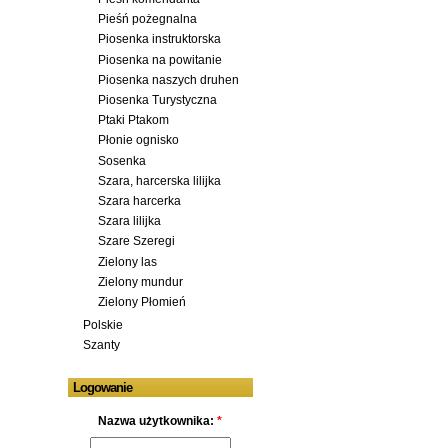
Pieśń pożegnalna
Piosenka instruktorska
Piosenka na powitanie
Piosenka naszych druhen
Piosenka Turystyczna
Ptaki Ptakom
Płonie ognisko
Sosenka
Szara, harcerska lilijka
Szara harcerka
Szara lilijka
Szare Szeregi
Zielony las
Zielony mundur
Zielony Płomień
Polskie
Szanty
Logowanie
Nazwa użytkownika:
*