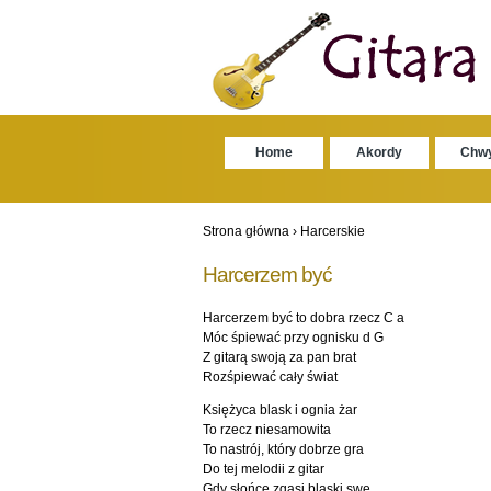
Home
Akordy
Chw
Strona główna
›
Harcerskie
Harcerzem być
Harcerzem być to dobra rzecz C a
Móc śpiewać przy ognisku d G
Z gitarą swoją za pan brat
Rozśpiewać cały świat
Księżyca blask i ognia żar
To rzecz niesamowita
To nastrój, który dobrze gra
Do tej melodii z gitar
Gdy słońce zgasi blaski swe