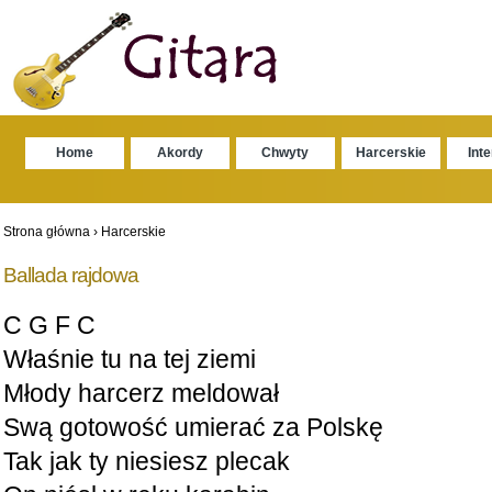
Home
Akordy
Chwyty
Harcerskie
Int
Strona główna
›
Harcerskie
Ballada rajdowa
C G F C
Właśnie tu na tej ziemi
Młody harcerz meldował
Swą gotowość umierać za Polskę
Tak jak ty niesiesz plecak