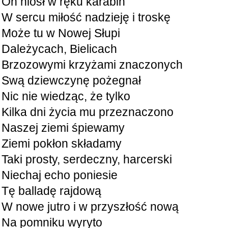
On niósł w ręku karabin
W sercu miłość nadzieję i troskę
Może tu w Nowej Słupi
Dależycach, Bielicach
Brzozowymi krzyżami znaczonych
Swą dziewczynę pożegnał
Nic nie wiedząc, że tylko
Kilka dni życia mu przeznaczono
Naszej ziemi śpiewamy
Ziemi pokłon składamy
Taki prosty, serdeczny, harcerski
Niechaj echo poniesie
Tę balladę rajdową
W nowe jutro i w przyszłość nową
Na pomniku wyryto