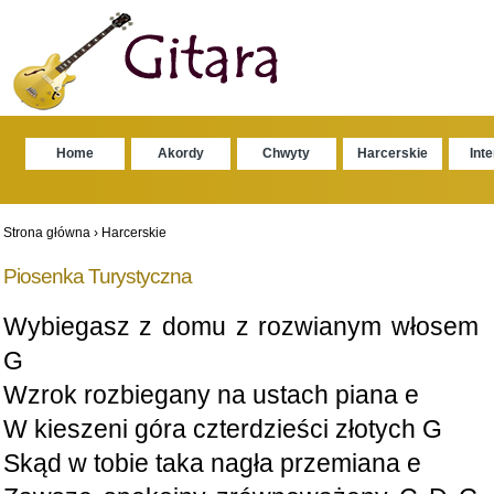
Home
Akordy
Chwyty
Harcerskie
Int
Strona główna
›
Harcerskie
Piosenka Turystyczna
Wybiegasz z domu z rozwianym włosem
G
Wzrok rozbiegany na ustach piana e
W kieszeni góra czterdzieści złotych G
Skąd w tobie taka nagła przemiana e