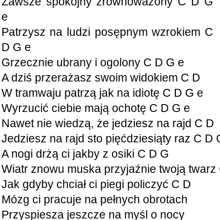
Zawsze spokojny zrównoważony C D G
e
Patrzysz na ludzi posępnym wzrokiem C
D G e
Grzecznie ubrany i ogolony C D G e
A dziś przerażasz swoim widokiem C D
W tramwaju patrzą jak na idiotę C D G e
Wyrzucić ciebie mają ochotę C D G e
Nawet nie wiedzą, że jedziesz na rajd C D
Jedziesz na rajd sto pięćdziesiąty raz C D 
A nogi drżą ci jakby z osiki C D G
Wiatr znowu muska przyjaźnie twoją twarz
Jak gdyby chciał ci piegi policzyć C D
Mózg ci pracuje na pełnych obrotach
Przyspiesza jeszcze na myśl o nocy