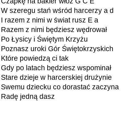
Czapkę na bakier włóż G C E
W szeregu stań wśród harcerzy a d
I razem z nimi w świat rusz E a
Razem z nimi będziesz wędrował
Po Łysicy i Świętym Krzyżu
Poznasz uroki Gór Świętokrzyskich
Które powiedzą ci tak
Gdy po latach będziesz wspominał
Stare dzieje w harcerskiej drużynie
Swemu dziecku co dorastać zaczyna
Radę jedną dasz