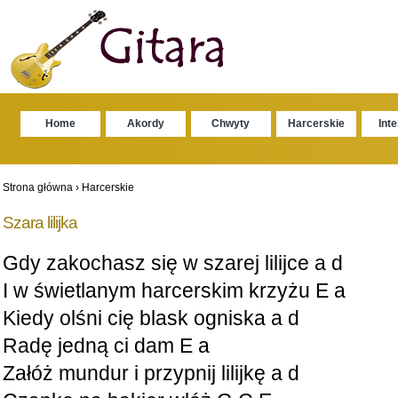
Home
Akordy
Chwyty
Harcerskie
Int
Strona główna
›
Harcerskie
Szara lilijka
Gdy zakochasz się w szarej lilijce a d
I w świetlanym harcerskim krzyżu E a
Kiedy olśni cię blask ogniska a d
Radę jedną ci dam E a
Załóż mundur i przypnij lilijkę a d