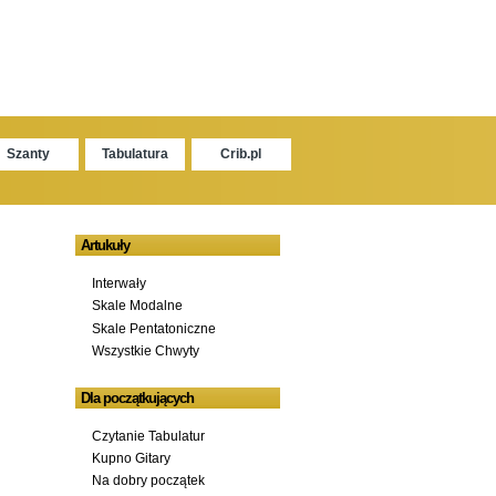
Szanty
Tabulatura
Crib.pl
Artukuły
Interwały
Skale Modalne
Skale Pentatoniczne
Wszystkie Chwyty
Dla początkujących
Czytanie Tabulatur
Kupno Gitary
Na dobry początek