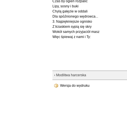
Czas by ogień rozpalić
Lipy, sosny i buki
Chylą gałęzie w oddali
Dla spóźnionego wędrowca...
3. Najpiękniejsze ognisko
Z trzaskiem sypią się skry
Wokół samych przyjaciół masz
Więc śpiewaj z nami i Ty:
‹ Modlitwa harcerska
Wersja do wydruku