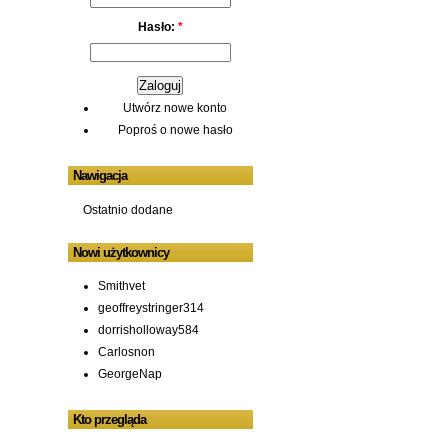
Hasło:
*
Utwórz nowe konto
Poproś o nowe hasło
Nawigacja
Ostatnio dodane
Nowi użytkownicy
Smithvet
geoffreystringer314
dorrisholloway584
Carlosnon
GeorgeNap
Kto przegląda