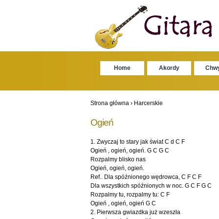
Home
Akordy
Chw
Strona główna
›
Harcerskie
Ogień
1. Zwyczaj to stary jak świat C d C F
Ogień , ogień, ogień. G C G C
Rozpalmy blisko nas
Ogień, ogień, ogień.
Ref.. Dla spóźnionego wędrowca, C F C F
Dla wszystkich spóźnionych w noc. G C F G C
Rozpalmy tu, rozpalmy tu: C F
Ogień , ogień, ogień G C
2. Pierwsza gwiazdka już wzeszła