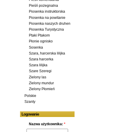
Pieśń pożegnalna
Piosenka instruktorska
Piosenka na powitanie
Piosenka naszych druhen
Piosenka Turystyczna
Ptaki Ptakom
Płonie ognisko
Sosenka
Szara, harcerska lilijka
Szara harcerka
Szara lilijka
Szare Szeregi
Zielony las
Zielony mundur
Zielony Płomień
Polskie
Szanty
Logowanie
Nazwa użytkownika:
*