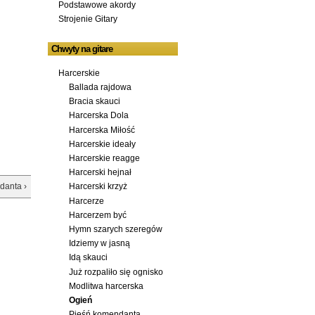
Podstawowe akordy
Strojenie Gitary
Chwyty na gitare
Harcerskie
Ballada rajdowa
Bracia skauci
Harcerska Dola
Harcerska Miłość
Harcerskie ideały
Harcerskie reagge
Harcerski hejnał
danta ›
Harcerski krzyż
Harcerze
Harcerzem być
Hymn szarych szeregów
Idziemy w jasną
Idą skauci
Już rozpaliło się ognisko
Modlitwa harcerska
Ogień
Pieśń komendanta