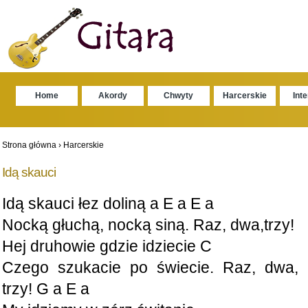
Home
Akordy
Chwyty
Harcerskie
Int
Strona główna
›
Harcerskie
Idą skauci
Idą skauci łez doliną a E a E a
Nocką głuchą, nocką siną. Raz, dwa,trzy!
Hej druhowie gdzie idziecie C
Czego szukacie po świecie. Raz, dwa,
trzy! G a E a