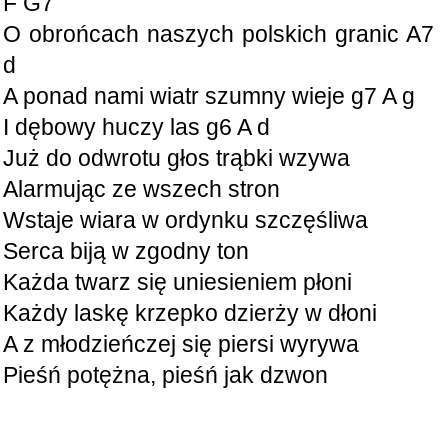
F G7
O obrońcach naszych polskich granic A7
d
A ponad nami wiatr szumny wieje g7 A g
I dębowy huczy las g6 A d
Już do odwrotu głos trąbki wzywa
Alarmując ze wszech stron
Wstaje wiara w ordynku szczęśliwa
Serca biją w zgodny ton
Każda twarz się uniesieniem płoni
Każdy laskę krzepko dzierży w dłoni
A z młodzieńczej się piersi wyrywa
Pieśń potężna, pieśń jak dzwon