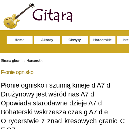
Home
Akordy
Chwyty
Harcerskie
Int
Strona główna
›
Harcerskie
Płonie ognisko
Płonie ognisko i szumią knieje d A7 d
Drużynowy jest wśród nas A7 d
Opowiada starodawne dzieje A7 d
Bohaterski wskrzesza czas g A7 d e
O rycerstwie z znad kresowych granic C