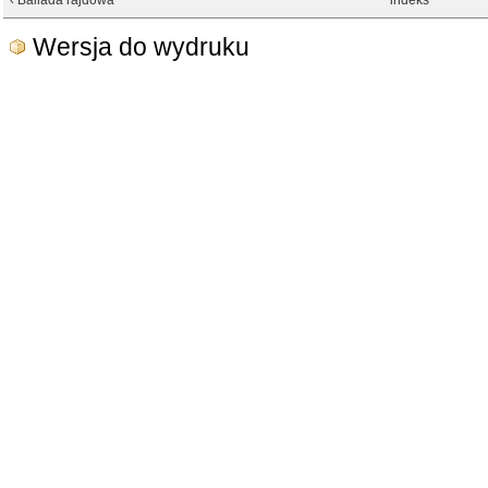
‹ Ballada rajdowa
indeks
Wersja do wydruku