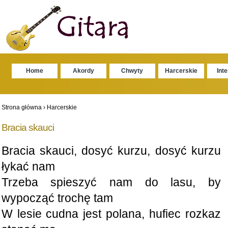
Home
Akordy
Chwyty
Harcerskie
Int
Strona główna
›
Harcerskie
Bracia skauci
Bracia skauci, dosyć kurzu, dosyć kurzu
łykać nam
Trzeba spieszyć nam do lasu, by
wypocząć trochę tam
W lesie cudna jest polana, hufiec rozkaz