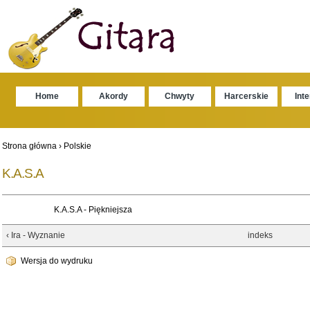
Home
Akordy
Chwyty
Harcerskie
Int
Strona główna
›
Polskie
K.A.S.A
K.A.S.A - Piękniejsza
‹ Ira - Wyznanie
indeks
Wersja do wydruku