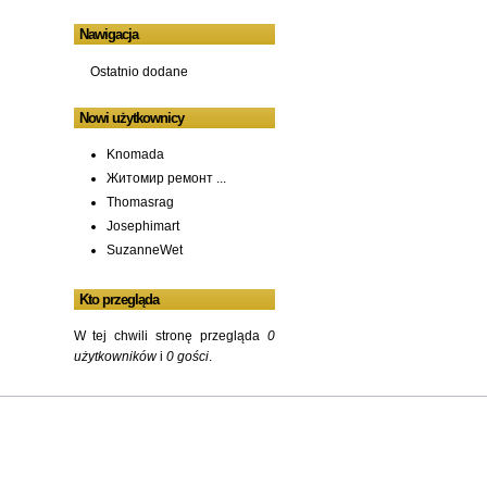
Nawigacja
Ostatnio dodane
Nowi użytkownicy
Knomada
Житомир ремонт ...
Thomasrag
Josephimart
SuzanneWet
Kto przegląda
W tej chwili stronę przegląda
0
użytkowników
i
0 gości
.