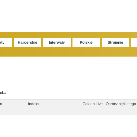
yty
Harcerskie
Interwały
Polskie
Strojenie
ieba
go
indeks
Golden Live - Oprócz błękitnego 