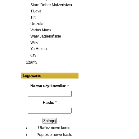
Stare Dobre Małżeństwo
T.Love
Tilt
Urszula
Varius Manx
Wały Jagielońskie
Wilki
Ya Hozna
Łzy
Szanty
Logowanie
Nazwa użytkownika:
*
Hasło:
*
Utwórz nowe konto
Poproś o nowe hasło