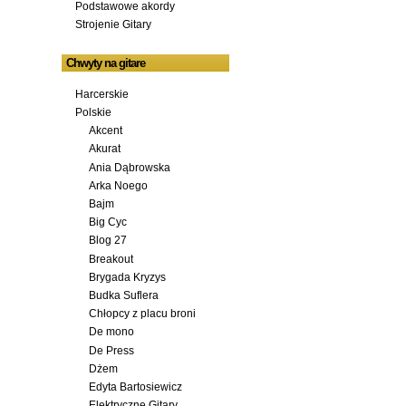
Podstawowe akordy
Strojenie Gitary
Chwyty na gitare
Harcerskie
Polskie
Akcent
Akurat
Ania Dąbrowska
Arka Noego
Bajm
Big Cyc
Blog 27
Breakout
Brygada Kryzys
Budka Suflera
Chłopcy z placu broni
De mono
De Press
Dżem
Edyta Bartosiewicz
Elektryczne Gitary