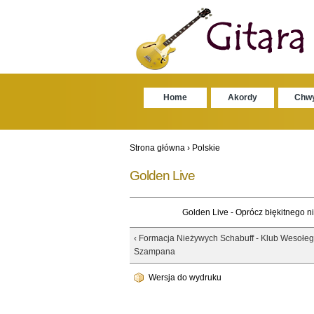
Home
Akordy
Chw
Strona główna
›
Polskie
Golden Live
Golden Live - Oprócz błękitnego n
‹ Formacja Nieżywych Schabuff - Klub Wesołe
Szampana
Wersja do wydruku