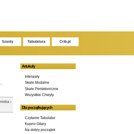
Szanty
Tabulatura
Crib.pl
Artukuły
Interwały
Skale Modalne
Skale Pentatoniczne
Wszystkie Chwyty
nieba ›
Dla początkujących
Czytanie Tabulatur
Kupno Gitary
Na dobry początek