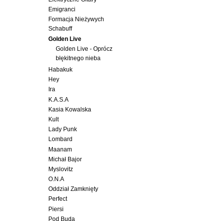
Emigranci
Formacja Nieżywych
Schabuff
Golden Live
Golden Live - Oprócz
błękitnego nieba
Habakuk
Hey
Ira
K.A.S.A
Kasia Kowalska
Kult
Lady Punk
Lombard
Maanam
Michał Bajor
Myslovitz
O.N.A
Oddział Zamknięty
Perfect
Piersi
Pod Budą