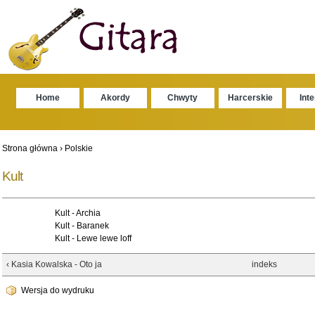
Home
Akordy
Chwyty
Harcerskie
Int
Strona główna
›
Polskie
Kult
Kult - Archia
Kult - Baranek
Kult - Lewe lewe loff
‹ Kasia Kowalska - Oto ja
indeks
Wersja do wydruku