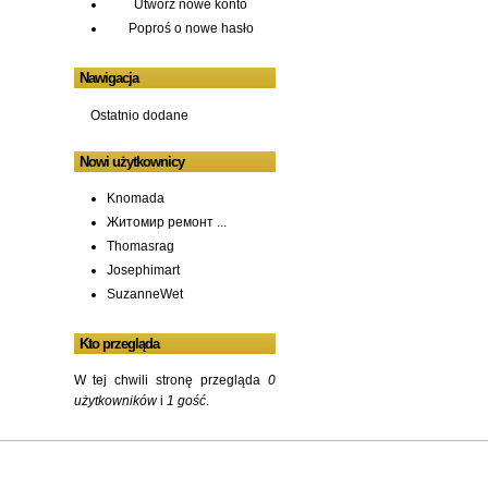
Utwórz nowe konto
Poproś o nowe hasło
Nawigacja
Ostatnio dodane
Nowi użytkownicy
Knomada
Житомир ремонт ...
Thomasrag
Josephimart
SuzanneWet
Kto przegląda
W tej chwili stronę przegląda
0
użytkowników
i
1 gość
.