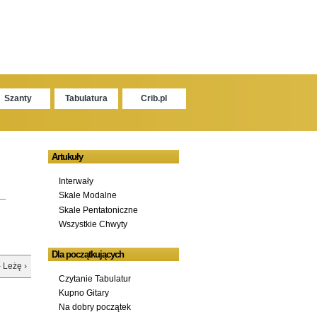
Szanty
Tabulatura
Crib.pl
Artukuły
Interwały
Skale Modalne
Skale Pentatoniczne
Wszystkie Chwyty
Dla początkujących
- Leżę ›
Czytanie Tabulatur
Kupno Gitary
Na dobry początek