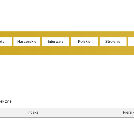
yty
Harcerskie
Interwały
Polskie
Strojenie
ek żyje
indeks
Piersi 