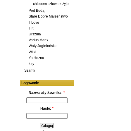
chlebem człowiek żyje
Pod Budą
Stare Dobre Małżeństwo
T.Love
Tilt
Urszula
Varius Manx
Wały Jagielońskie
Wilki
Ya Hozna
Łzy
Szanty
Logowanie
Nazwa użytkownika:
*
Hasło:
*