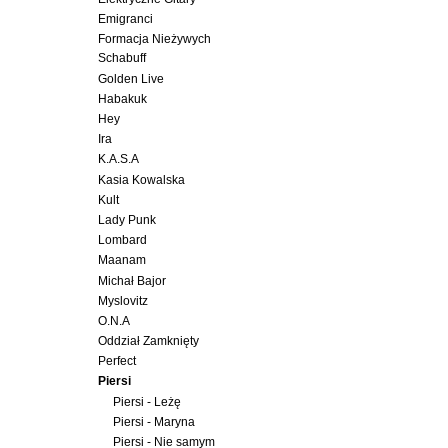
Emigranci
Formacja Nieżywych
Schabuff
Golden Live
Habakuk
Hey
Ira
K.A.S.A
Kasia Kowalska
Kult
Lady Punk
Lombard
Maanam
Michał Bajor
Myslovitz
O.N.A
Oddział Zamknięty
Perfect
Piersi
Piersi - Leżę
Piersi - Maryna
Piersi - Nie samym