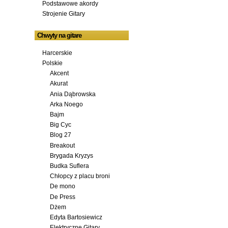
Podstawowe akordy
Strojenie Gitary
Chwyty na gitare
Harcerskie
Polskie
Akcent
Akurat
Ania Dąbrowska
Arka Noego
Bajm
Big Cyc
Blog 27
Breakout
Brygada Kryzys
Budka Suflera
Chłopcy z placu broni
De mono
De Press
Dżem
Edyta Bartosiewicz
Elektryczne Gitary