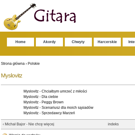
Home
Akordy
Chwyty
Harcerskie
Int
Strona główna
›
Polskie
Myslovitz
Myslovitz - Chciałbym umrzeć z miłości
Myslovitz - Dla ciebie
Myslovitz - Peggy Brown
Myslovitz - Scenariusz dla moich sąsiadów
Myslovitz - Sprzedawcy Marzeń
‹ Michał Bajor - Nie chcę więcej
indeks