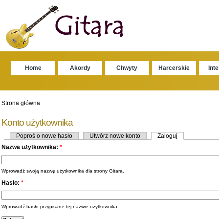
Home
Akordy
Chwyty
Harcerskie
Int
Strona główna
Konto użytkownika
Poproś o nowe hasło
Utwórz nowe konto
Zaloguj
Nazwa użytkownika:
*
Wprowadź swoją nazwę użytkownika dla strony Gitara.
Hasło:
*
Wprowadź hasło przypisane tej nazwie użytkownika.