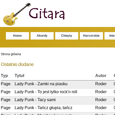
Home
Akordy
Chwyty
Harcerskie
Int
Strona główna
Ostatnio dodane
Typ
Tytuł
Autor
Page
Lady Punk - Zamki na piasku
Roder
Page
Lady Punk - To jest tylko rock'n roll
Roder
Page
Lady Punk - Tacy sami
Roder
Page
Lady Punk - Tańcz głupia, tańcz
Roder