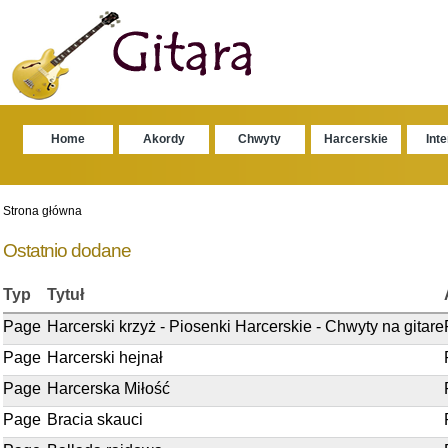
Home
Akordy
Chwyty
Harcerskie
Int
Strona główna
Ostatnio dodane
Typ
Tytuł
Page
Harcerski krzyż - Piosenki Harcerskie - Chwyty na gitare
Page
Harcerski hejnał
Page
Harcerska Miłość
Page
Bracia skauci