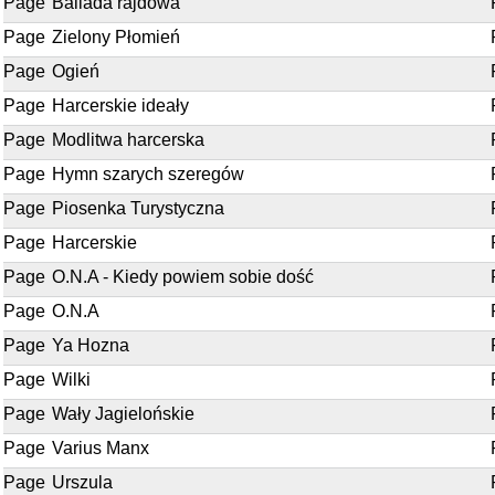
Page
Ballada rajdowa
Page
Zielony Płomień
Page
Ogień
Page
Harcerskie ideały
Page
Modlitwa harcerska
Page
Hymn szarych szeregów
Page
Piosenka Turystyczna
Page
Harcerskie
Page
O.N.A - Kiedy powiem sobie dość
Page
O.N.A
Page
Ya Hozna
Page
Wilki
Page
Wały Jagielońskie
Page
Varius Manx
Page
Urszula