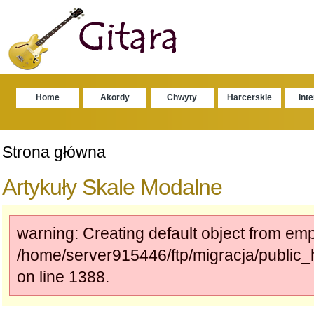
Home
Akordy
Chwyty
Harcerskie
Int
Strona główna
Artykuły Skale Modalne
warning: Creating default object from emp
/home/server915446/ftp/migracja/publi
on line 1388.